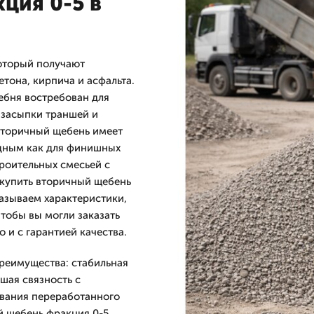
ция 0-5 в
который получают
тона, кирпича и асфальта.
ебня востребован для
 засыпки траншей и
вторичный щебень имеет
годным как для финишных
роительных смесьей с
 купить вторичный щебень
казываем характеристики,
тобы вы могли заказать
 и с гарантией качества.
реимущества: стабильная
шая связность с
ования переработанного
й щебень фракция 0-5