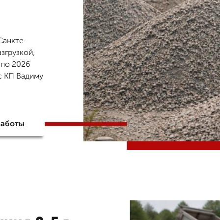
Санкте-
азгрузкой,
 по 2026
с КП Вадиму
работы