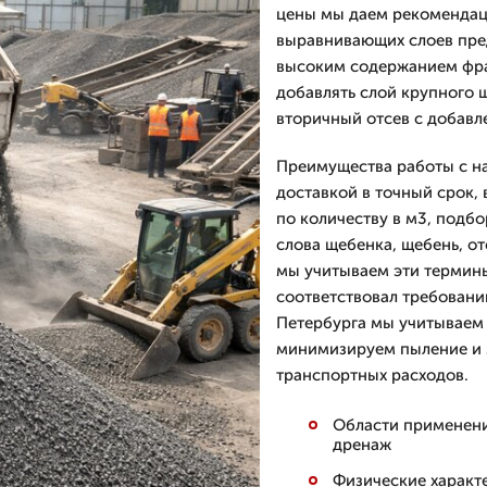
цены мы даем рекомендац
выравнивающих слоев пред
высоким содержанием фра
добавлять слой крупного 
вторичный отсев с добавл
Преимущества работы с на
доставкой в точный срок, 
по количеству в м3, подбо
слова щебенка, щебень, о
мы учитываем эти термины
соответствовал требованию
Петербурга мы учитываем
минимизируем пыление и 
транспортных расходов.
Области применени
дренаж
Физические характе