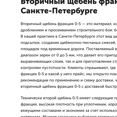
Вторичный щебень фрак
Санкте-Петербурге
Вторичный щебень фракция 0-5 — это материал, 
дроблением и просеиванием строительного боя: бе
В нашей практике в Санкте-Петербурге этот вид щ
подсыпки, создания щебеночно-песчаных смесей,
площадок под временные дороги. Поставляемый 
диапазон зерен от 0 до 5 мм, что делает его при
выравнивающих слоев, так и для приготовления ст
контролем пустотности. Клиенты спрашивают, где
фракция 0-5 и какой у него прайс; мы открыто по
рекомендации по применению и схему доставки, ч
вторичный щебень фракция 0-5 с доставкой быстро
Технически второй щебень 0-5 имеет следующие п
фракция, высокая плотность при уплотнении, хоро
вяжущими составами и экономия за счет использ
материала. Многие заказчики выбирают вторичны