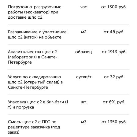
Погрузочно-разгрузочные
час
от 1300 руб.
работы (экскаватор) при
доставке щпс с2
Разравнивание и уплотнение
м2
от 48 руб.
щпс с2 (каток) на объекте
Анализ качества щпс с2
образец
от 1913 руб.
(лаборатория) в Санкте-
Петербурге
Услуги по складированию
сутки/т
от 32 руб.
щпс с2 (открытый склад) в
Санкте-Петербурге
Упаковка щпс с2 в биг-бэги (1
шт.
от 691 руб.
т) и погрузка
Смесь щпс с2 с ПГС по
м3
от 1350 руб.
рецептуре заказчика (под
заказ)