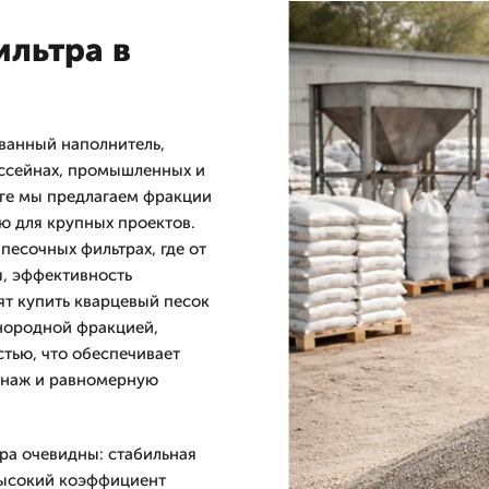
ильтра в
ванный наполнитель,
ссейнах, промышленных и
рге мы предлагаем фракции
ью для крупных проектов.
песочных фильтрах, где от
я, эффективность
ят купить кварцевый песок
днородной фракцией,
тью, что обеспечивает
енаж и равномерную
ра очевидны: стабильная
высокий коэффициент