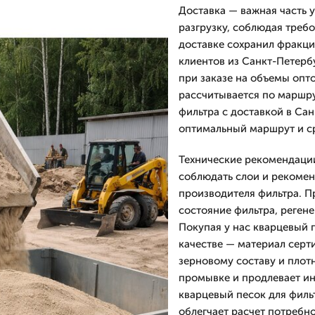
Доставка — важная часть 
разгрузку, соблюдая треб
доставке сохранил фракци
клиентов из Санкт-Петерб
при заказе на объемы опт
рассчитывается по маршру
фильтра с доставкой в Са
оптимальный маршрут и ср
Технические рекомендации
соблюдать слои и рекомен
производителя фильтра. П
состояние фильтра, реген
Покупая у нас кварцевый п
качестве — материал серт
зерновому составу и плотн
промывке и продлевает ин
кварцевый песок для фильт
облегчает расчет потребно