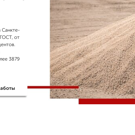
в Санкте-
 ГОСТ, от
центов.
а
олее 3879
работы