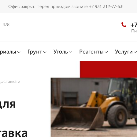
Офис закрыт. Перед приездом звоните +7 931 312-77-63!
+7
т 478
Пн
ериалы
Грунт
Уголь
Реагенты
Услуги
доставка и
для
тавка