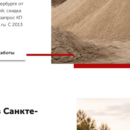
ербурге от
ей; скидка
 запрос КП
ru. С 2013
работы
в Санкте-