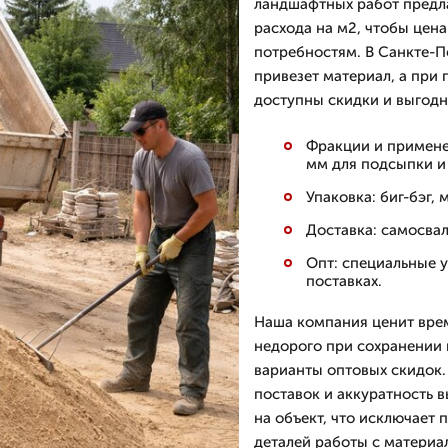
ландшафтных работ предла
расхода на м2, чтобы цен
потребностям. В Санкте-П
привезет материал, а при 
доступны скидки и выгод
Фракции и применен
мм для подсыпки и
Упаковка: биг-бэг, 
Доставка: самосвал
Опт: специальные 
поставках.
Наша компания ценит врем
недорого при сохранении к
варианты оптовых скидок
поставок и аккуратность 
на объект, что исключает 
деталей работы с материа