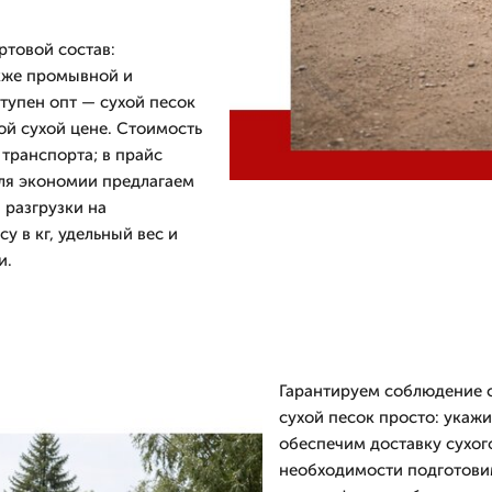
ртовой состав:
акже промывной и
тупен опт — сухой песок
й сухой цене. Стоимость
 транспорта; в прайс
Для экономии предлагаем
 разгрузки на
у в кг, удельный вес и
и.
Гарантируем соблюдение с
сухой песок просто: укаж
обеспечим доставку сухог
необходимости подготовим