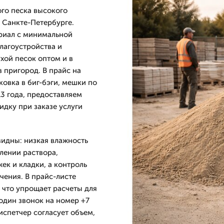
го песка высокого
 Санкте-Петербурге.
риал с минимальной
лагоустройства и
хой песок оптом и в
в пригород. В прайс на
ковка в биг-бэги, мешки по
13 года, предоставляем
идку при заказе услуги
идны: низкая влажность
лении раствора,
ек и кладки, а контроль
чения. В прайс-листе
 что упрощает расчеты для
 один звонок на номер +7
диспетчер согласует объем,