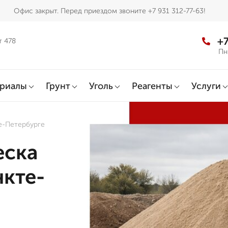
Офис закрыт. Перед приездом звоните +7 931 312-77-63!
+7
т 478
Пн
ериалы
Грунт
Уголь
Реагенты
Услуги
е-Петербурге
еска
нкте-