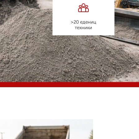
>20 едениц
техники