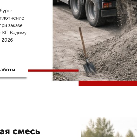
бурге
 уплотнение
при заказе
с КП Вадиму
о 2026
работы
ая смесь