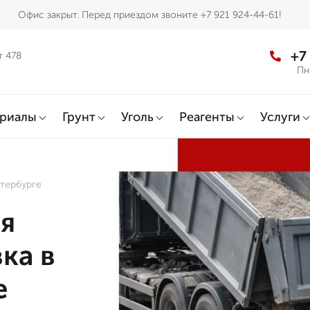
Офис закрыт. Перед приездом звоните +7 921 924-44-61!
+7
т 478
Пн
ериалы
Грунт
Уголь
Реагенты
Услуги
тербурге
я
ка в
е