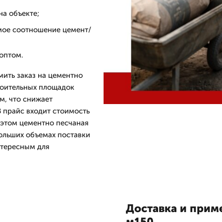
на объекте;
мое соотношение цемент/
 оптом.
ить заказ на цементно
троительных площадок
м, что снижает
В прайс входит стоимость
 этом цементно песчаная
больших объемах поставки
нтересным для
Доставка и прим
м150