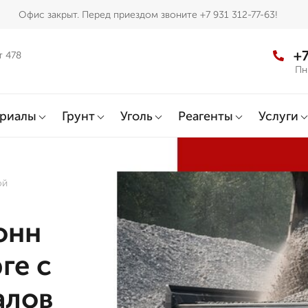
Офис закрыт. Перед приездом звоните +7 931 312-77-63!
+7
т 478
Пн
ериалы
Грунт
Уголь
Реагенты
Услуги
ой
онн
ге с
алов