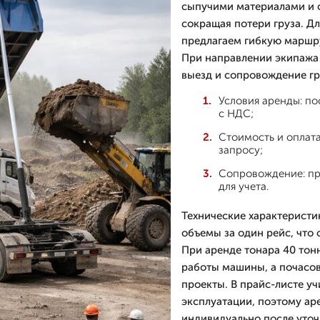
сыпучими материалами и о
сокращая потери груза. Д
предлагаем гибкую маршру
При направлении экипажа
выезд и сопровождение гр
Условия аренды: по
с НДС;
Стоимость и оплата
запросу;
Сопровождение: пр
для учета.
Технические характеристи
объемы за один рейс, что
При аренде тонара 40 тон
работы машины, а почасо
проекты. В прайс-листе уч
эксплуатации, поэтому ар
индивидуально после уточ