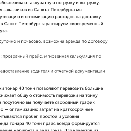
беспечивают аккуратную погрузку и выгрузку,
ля заказчиков из Санкта-Петербурга мы
тизацию и оптимизацию расходов на доставку.
 в Санкт-Петербург гарантируем своевременный
уза.
суточно и почасово, возможна аренда по договору
: прозрачный прайс, мгновенная калькуляция по
едоставление водителя и отчетной документации
ки тонар 40 тонн позволяют перевозить большие
 снижает общую стоимость перевозки на тонну.
н посуточно вы получаете свободный график
во — оптимизацию затрат на краткосрочные
итываются пробег, простои и условия
енда тонара 40 тонн прайс всегда формируется
нения маршрута и вида груза. Для клиентов из