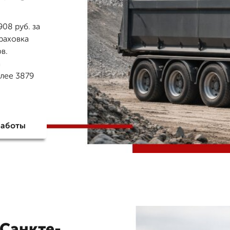
08 руб. за
траховка
в.
а
олее 3879
работы
 Санкте-