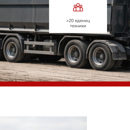
>20 едениц
техники