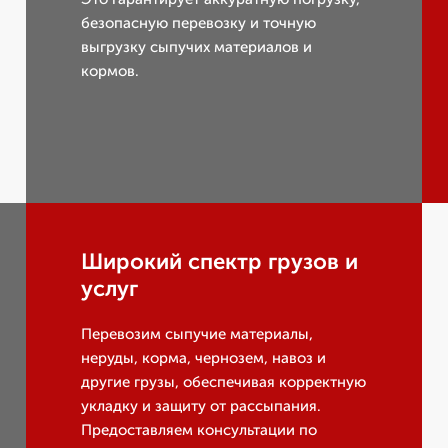
безопасную перевозку и точную
выгрузку сыпучих материалов и
кормов.
Широкий спектр грузов и
услуг
Перевозим сыпучие материалы,
неруды, корма, чернозем, навоз и
другие грузы, обеспечивая корректную
укладку и защиту от рассыпания.
Предоставляем консультации по